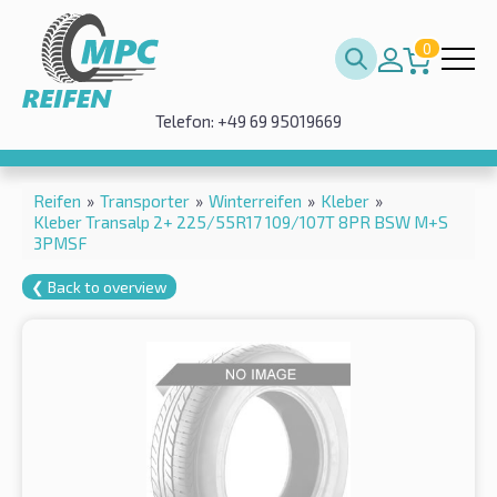
0
Telefon: +49 69 95019669
Reifen
»
Transporter
»
Winterreifen
»
Kleber
»
Kleber Transalp 2+ 225/55R17 109/107T 8PR BSW M+S
3PMSF
❮ Back to overview