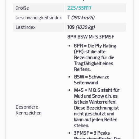
Größe
225/55R17
Geschwindigkeitsindex
T
(190 km/h)
Lastindex
109
(1030 kg)
8PR BSW M+S 3PMSF
8PR
= Die Ply Rating
(PR) ist die alte
Bezeichnung für die
Tragfähigkeit eines
Reifens.
BSW
= Schwarze
Seitenwand
M+S
= M & S steht für
Mud und Snow d.h. es
ist kein Winterreifen!
Besondere
Diese Bezeichnung ist
Kennzeichen
nicht geschützt und
kann auf jeden Reifen
stehen.
3PMSF
= 3 Peaks
Bergschneeflocke-Das