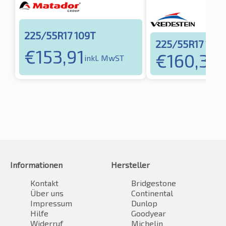
225/55R17 109T
225/55R17 109
€
153,91
€
160,31
inkl. MwST
in
Informationen
Hersteller
Kontakt
Bridgestone
Über uns
Continental
Impressum
Dunlop
Hilfe
Goodyear
Widerruf
Michelin