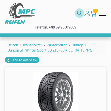
0
Telefon: +49 69 95019669
Reifen
»
Transporter
»
Winterreifen
»
Dunlop
»
Dunlop SP Winter Sport 3D 215/60R17C 104H 3PMSF
❮ Back to overview