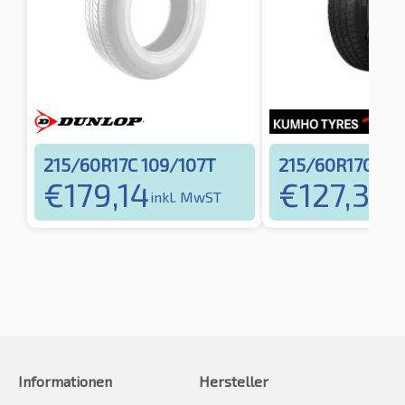
215/60R17C 109/107T
215/60R17C 10
€
179,14
€
127,37
inkl. MwST
in
Informationen
Hersteller