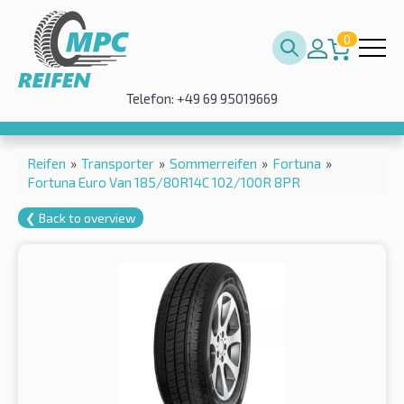
0
Telefon: +49 69 95019669
Reifen
»
Transporter
»
Sommerreifen
»
Fortuna
»
Fortuna Euro Van 185/80R14C 102/100R 8PR
❮ Back to overview