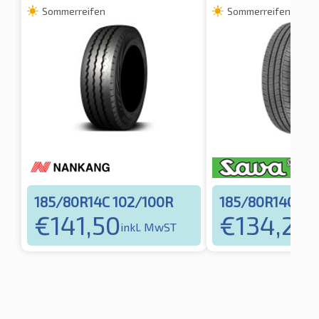
Sommerreifen
Sommerreifen
185/80R14C 102/100R
185/80R14C 10
€
141,50
€
134,22
inkl. MwST
i