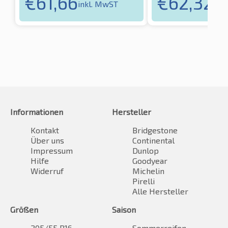
€
61,66
€
62,32
inkl. MwST
ink
Informationen
Hersteller
Kontakt
Bridgestone
Über uns
Continental
Impressum
Dunlop
Hilfe
Goodyear
Widerruf
Michelin
Pirelli
Alle Hersteller
Größen
Saison
205/55 R16
Sommerreifen