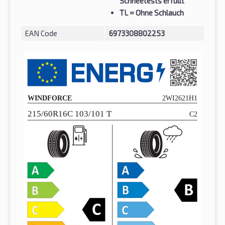
Schneetests erfüllt
TL
= Ohne Schlauch
EAN Code
6973308802253