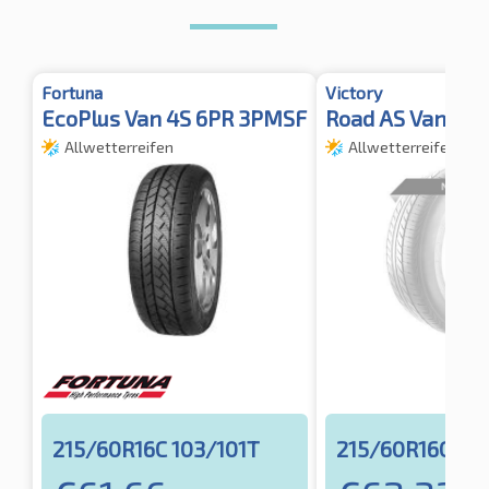
Fortuna
Victory
EcoPlus Van 4S 6PR 3PMSF
Road AS Van 8PR
Allwetterreifen
Allwetterreifen
215/60R16C 103/101T
215/60R16C 103