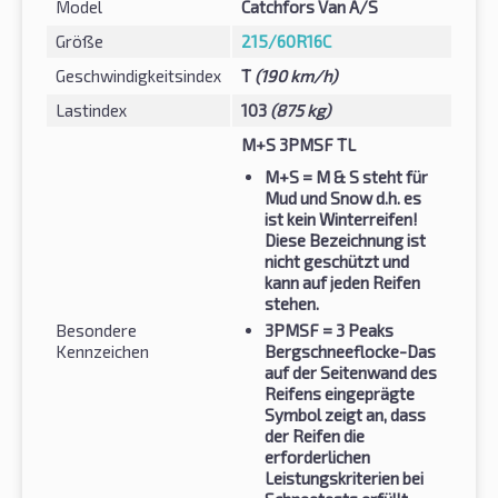
Model
Catchfors Van A/S
Größe
215/60R16C
Geschwindigkeitsindex
T
(190 km/h)
Lastindex
103
(875 kg)
M+S 3PMSF TL
M+S
= M & S steht für
Mud und Snow d.h. es
ist kein Winterreifen!
Diese Bezeichnung ist
nicht geschützt und
kann auf jeden Reifen
stehen.
Besondere
3PMSF
= 3 Peaks
Kennzeichen
Bergschneeflocke-Das
auf der Seitenwand des
Reifens eingeprägte
Symbol zeigt an, dass
der Reifen die
erforderlichen
Leistungskriterien bei