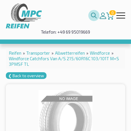
0
Telefon: +49 69 95019669
Reifen
»
Transporter
»
Allwetterreifen
»
Windforce
»
Windforce Catchfors Van A/S 215/60R16C 103/101T M+S
3PMSF TL
❮ Back to overview