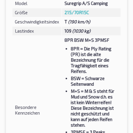
Model
Suregrip A/S Camping
Größe
215/70R15C
Geschwindigkeitsindex
T
(190 km/h)
Lastindex
109
(1030 kg)
8PR BSW M+S 3PMSF
8PR
= Die Ply Rating
(PR) ist die alte
Bezeichnung für die
Tragfähigkeit eines
Reifens.
BSW
= Schwarze
Seitenwand
M+S
= M & S steht für
Mud und Snow d.h. es
ist kein Winterreifen!
Besondere
Diese Bezeichnung ist
Kennzeichen
nicht geschützt und
kann auf jeden Reifen
stehen.
3PMSF
= 3 Peaks