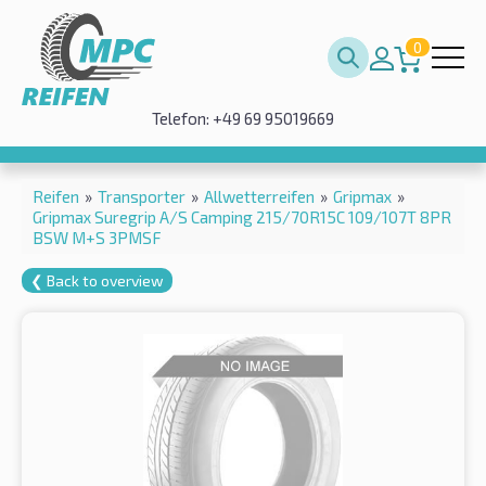
0
Telefon: +49 69 95019669
Reifen
»
Transporter
»
Allwetterreifen
»
Gripmax
»
Gripmax Suregrip A/S Camping 215/70R15C 109/107T 8PR
BSW M+S 3PMSF
❮ Back to overview