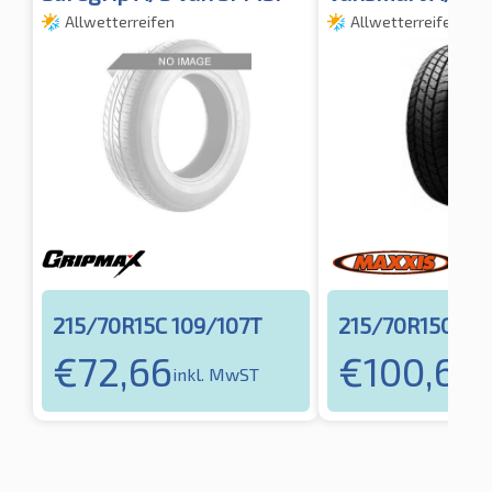
Allwetterreifen
Allwetterreifen
215/70R15C 109/107T
215/70R15C 10
€
72,66
€
100,66
inkl. MwST
i