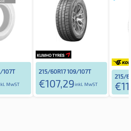
9/107T
215/60R17 109/107T
215/6
€
107,29
€
11
nkl. MwST
inkl. MwST