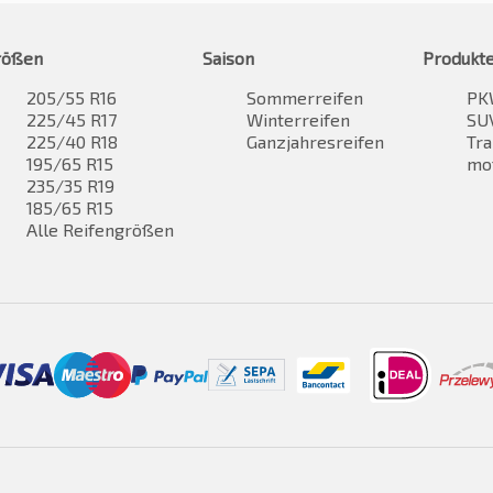
rößen
Saison
Produkt
205/55 R16
Sommerreifen
PK
225/45 R17
Winterreifen
SUV
225/40 R18
Ganzjahresreifen
Tra
195/65 R15
mo
235/35 R19
185/65 R15
Alle Reifengrößen