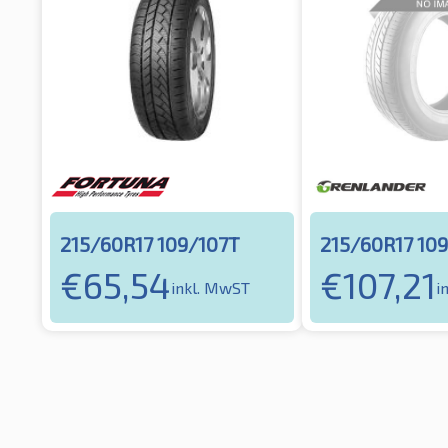
215/60R17 109/107T
215/60R17 10
€
65,54
€
107,21
inkl. MwST
i