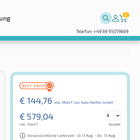
0
rung
Telefon: +49 69 95019669
€
144,76
inkl. MwST
von Auto-Raifen GmbH
€
579,04
inkl. MwST
Anzahl
Voraussichtliche Lieferzeit - Di 11 Aug. - Do. 13 Aug.