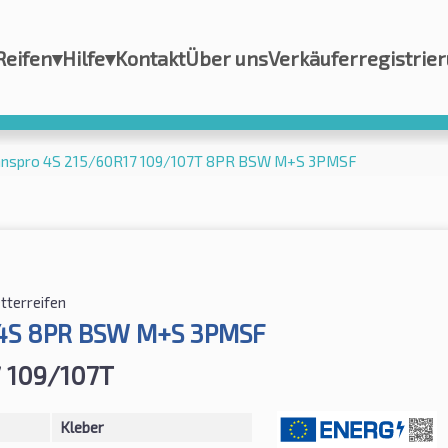
Reifen
▾
Hilfe
▾
Kontakt
Über uns
Verkäuferregistrie
ranspro 4S 215/60R17 109/107T 8PR BSW M+S 3PMSF
tterreifen
 4S 8PR BSW M+S 3PMSF
 109/107T
Kleber