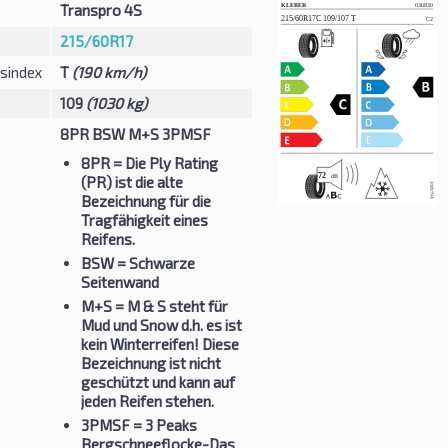
Transpro 4S
215/60R17
sindex
T
(190 km/h)
109
(1030 kg)
8PR BSW M+S 3PMSF
8PR
= Die Ply Rating
(PR) ist die alte
Bezeichnung für die
Tragfähigkeit eines
Reifens.
BSW
= Schwarze
Seitenwand
M+S
= M & S steht für
Mud und Snow d.h. es ist
kein Winterreifen! Diese
Bezeichnung ist nicht
geschützt und kann auf
jeden Reifen stehen.
3PMSF
= 3 Peaks
Bergschneeflocke-Das