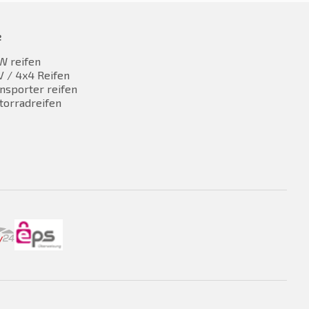
e
W reifen
 / 4x4 Reifen
nsporter reifen
torradreifen