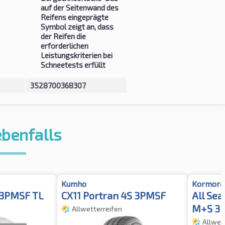
auf der Seitenwand des
Reifens eingeprägte
Symbol zeigt an, dass
der Reifen die
erforderlichen
Leistungskriterien bei
Schneetests erfüllt
3528700368307
ebenfalls
Kumho
Kormora
 3PMSF TL
CX11 Portran 4S 3PMSF
All Sea
M+S 3
Allwetterreifen
Allwet