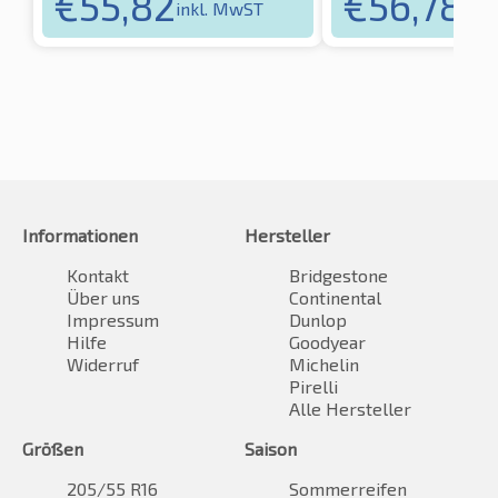
€
55,82
€
56,78
inkl. MwST
inkl
Informationen
Hersteller
Kontakt
Bridgestone
Über uns
Continental
Impressum
Dunlop
Hilfe
Goodyear
Widerruf
Michelin
Pirelli
Alle Hersteller
Größen
Saison
205/55 R16
Sommerreifen