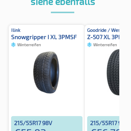
siehe ebenfalls
Ilink
Goodride / Westlake
Snowgripper I XL 3PMSF
Z-507 XL 3PMSF
Winterreifen
Winterreifen
215/55R17 98V
215/55R17 98V