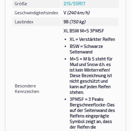
Größe
215/55R17
Geschwindigkeitsindex
V
(240 km/h)
Lastindex
98
(750 kg)
XL BSW M+S 3PMSF
XL
= Verstärkter Reifen
BSW
= Schwarze
Seitenwand
M+S
= M & S steht für
Mud und Snow d.h. es
ist kein Winterreifen!
Diese Bezeichnung ist
nicht geschützt und
Besondere
kann auf jeden Reifen
Kennzeichen
stehen.
3PMSF
= 3 Peaks
Bergschneeflocke-Das
auf der Seitenwand des
Reifens eingeprägte
Symbol zeigt an, dass
der Reifen die