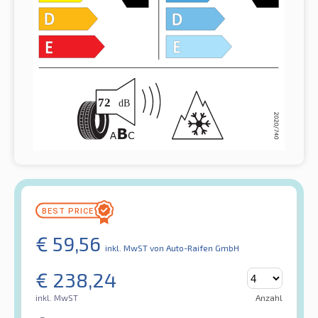
€
59,56
inkl. MwST
von Auto-Raifen GmbH
€
238,24
inkl. MwST
Anzahl