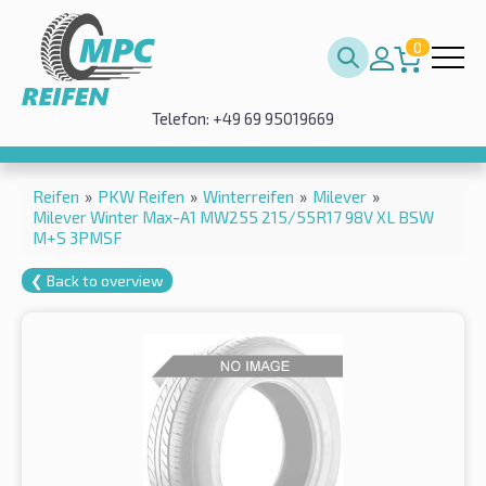
0
Telefon: +49 69 95019669
Reifen
»
PKW Reifen
»
Winterreifen
»
Milever
»
Milever Winter Max-A1 MW255 215/55R17 98V XL BSW
M+S 3PMSF
❮ Back to overview