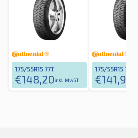
175/55R15 77T
175/55R15 77T
€
148,20
€
141,98
inkl. MwST
in