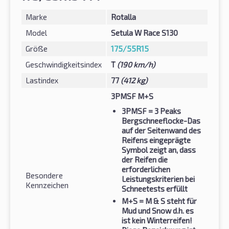
Marke
Rotalla
Model
Setula W Race S130
Größe
175/55R15
Geschwindigkeitsindex
T
(190 km/h)
Lastindex
77
(412 kg)
3PMSF M+S
3PMSF
= 3 Peaks
Bergschneeflocke-Das
auf der Seitenwand des
Reifens eingeprägte
Symbol zeigt an, dass
der Reifen die
erforderlichen
Besondere
Leistungskriterien bei
Kennzeichen
Schneetests erfüllt
M+S
= M & S steht für
Mud und Snow d.h. es
ist kein Winterreifen!