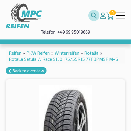
0
Telefon: +49 69 95019669
Reifen
»
PKW Reifen
»
Winterreifen
»
Rotalla
»
Rotalla Setula W Race S130 175/55R15 77T 3PMSF M+S
❮ Back to overview