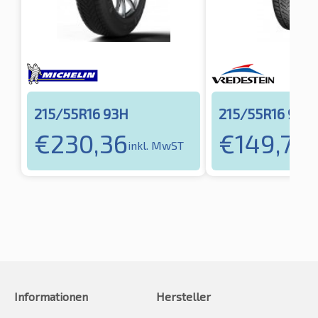
215/55R16 93H
215/55R16 93H
€
230,36
€
149,72
inkl. MwST
i
Informationen
Hersteller