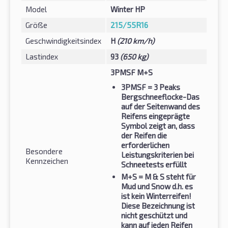
Model
Winter HP
Größe
215/55R16
Geschwindigkeitsindex
H
(210 km/h)
Lastindex
93
(650 kg)
3PMSF M+S
3PMSF
= 3 Peaks
Bergschneeflocke-Das
auf der Seitenwand des
Reifens eingeprägte
Symbol zeigt an, dass
der Reifen die
erforderlichen
Besondere
Leistungskriterien bei
Kennzeichen
Schneetests erfüllt
M+S
= M & S steht für
Mud und Snow d.h. es
ist kein Winterreifen!
Diese Bezeichnung ist
nicht geschützt und
kann auf jeden Reifen