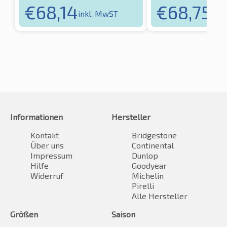
€
68,14
€
68,75
inkl. MwST
inkl
Informationen
Hersteller
Kontakt
Bridgestone
Über uns
Continental
Impressum
Dunlop
Hilfe
Goodyear
Widerruf
Michelin
Pirelli
Alle Hersteller
Größen
Saison