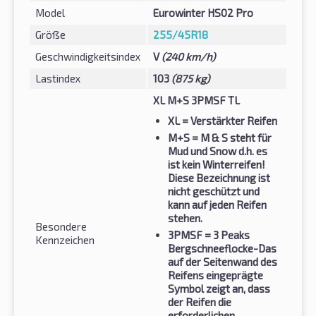
Model
Eurowinter HS02 Pro
Größe
255/45R18
Geschwindigkeitsindex
V
(240 km/h)
Lastindex
103
(875 kg)
XL M+S 3PMSF TL
XL
= Verstärkter Reifen
M+S
= M & S steht für
Mud und Snow d.h. es
ist kein Winterreifen!
Diese Bezeichnung ist
nicht geschützt und
kann auf jeden Reifen
stehen.
Besondere
3PMSF
= 3 Peaks
Kennzeichen
Bergschneeflocke-Das
auf der Seitenwand des
Reifens eingeprägte
Symbol zeigt an, dass
der Reifen die
erforderlichen