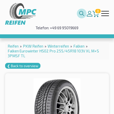
0
Telefon: +49 69 95019669
Reifen
»
PKW Reifen
»
Winterreifen
»
Falken
»
Falken Eurowinter HS02 Pro 255/45R18 103V XL M+S
3PMSF TL
❮ Back to overview