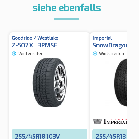
siehe ebenfalls
Goodride / Westlake
Imperial
Z-507 XL 3PMSF
SnowDragon UH
Winterreifen
Winterreifen
255/45R18 103V
255/45R18 103