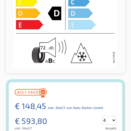
€
148,45
inkl. MwST
von Auto-Raifen GmbH
€
593,80
inkl. MwST
Anzahl