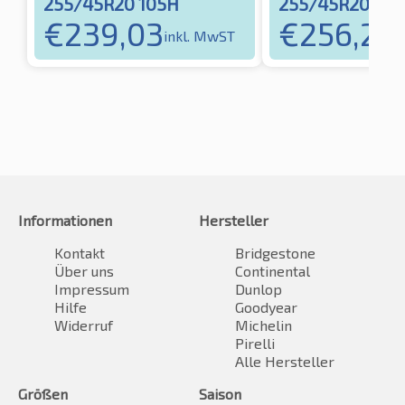
255/45R20 105H
255/45R20 105
€
239,03
€
256,21
inkl. MwST
in
Informationen
Hersteller
Kontakt
Bridgestone
Über uns
Continental
Impressum
Dunlop
Hilfe
Goodyear
Widerruf
Michelin
Pirelli
Alle Hersteller
Größen
Saison