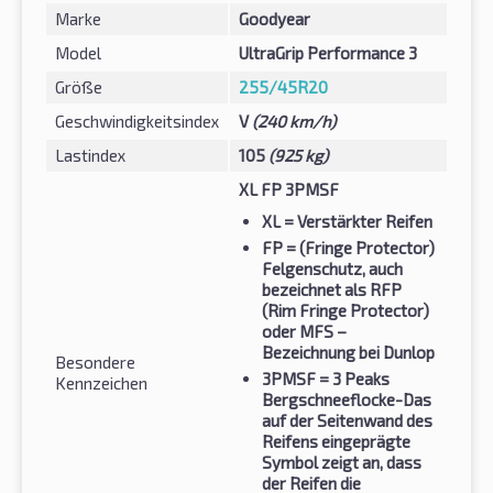
Marke
Goodyear
Model
UltraGrip Performance 3
Größe
255/45R20
Geschwindigkeitsindex
V
(240 km/h)
Lastindex
105
(925 kg)
XL FP 3PMSF
XL
= Verstärkter Reifen
FP
= (Fringe Protector)
Felgenschutz, auch
bezeichnet als RFP
(Rim Fringe Protector)
oder MFS –
Bezeichnung bei Dunlop
Besondere
3PMSF
= 3 Peaks
Kennzeichen
Bergschneeflocke-Das
auf der Seitenwand des
Reifens eingeprägte
Symbol zeigt an, dass
der Reifen die