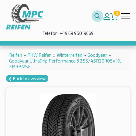
0
Telefon: +49 69 95019669
Reifen
»
PKW Reifen
»
Winterreifen
»
Goodyear
»
Goodyear UltraGrip Performance 3 255/45R20 105V XL
FP 3PMSF
❮ Back to overview