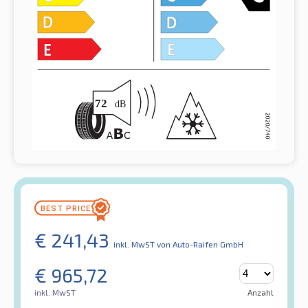
€
241,43
inkl. MwST
von Auto-Raifen GmbH
€
965,72
inkl. MwST
Anzahl