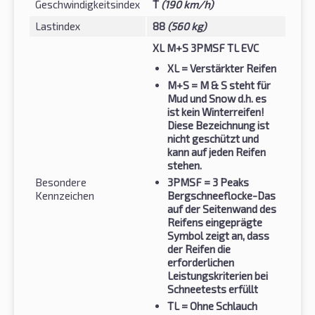
Geschwindigkeitsindex
T
(190 km/h)
Lastindex
88
(560 kg)
XL M+S 3PMSF TL EVC
XL
= Verstärkter Reifen
M+S
= M & S steht für
Mud und Snow d.h. es
ist kein Winterreifen!
Diese Bezeichnung ist
nicht geschützt und
kann auf jeden Reifen
stehen.
Besondere
3PMSF
= 3 Peaks
Kennzeichen
Bergschneeflocke-Das
auf der Seitenwand des
Reifens eingeprägte
Symbol zeigt an, dass
der Reifen die
erforderlichen
Leistungskriterien bei
Schneetests erfüllt
TL
= Ohne Schlauch