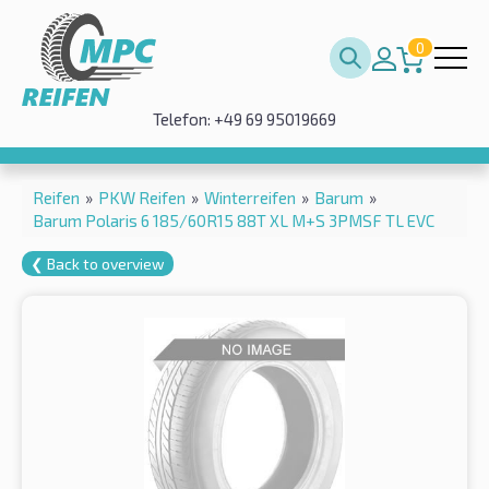
0
Telefon: +49 69 95019669
Reifen
»
PKW Reifen
»
Winterreifen
»
Barum
»
Barum Polaris 6 185/60R15 88T XL M+S 3PMSF TL EVC
❮ Back to overview