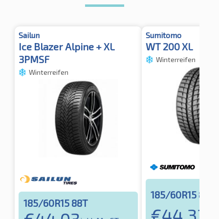
Sailun
Sumitomo
Ice Blazer Alpine + XL
WT 200 XL
3PMSF
Winterreifen
Winterreifen
185/60R15 88T
185/60R15 88T
€
44,33
€
44,03
ink