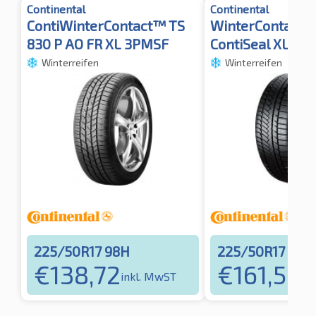
Continental
Continental
ContiWinterContact™ TS
WinterContact™
830 P AO FR XL 3PMSF
ContiSeal XL
Winterreifen
Winterreifen
225/50R17 98H
225/50R17 98H
€
138,72
€
161,53
inkl. MwST
in