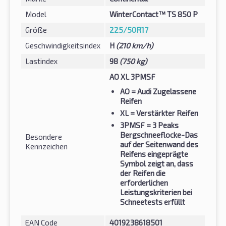
Model
WinterContact™ TS 850 P
Größe
225/50R17
Geschwindigkeitsindex
H
(210 km/h)
Lastindex
98
(750 kg)
AO XL 3PMSF
AO
= Audi Zugelassene
Reifen
XL
= Verstärkter Reifen
3PMSF
= 3 Peaks
Bergschneeflocke-Das
Besondere
auf der Seitenwand des
Kennzeichen
Reifens eingeprägte
Symbol zeigt an, dass
der Reifen die
erforderlichen
Leistungskriterien bei
Schneetests erfüllt
EAN Code
4019238618501