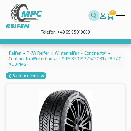
0
Telefon: +49 69 95019669
Reifen
»
PKW Reifen
»
Winterreifen
»
Continental
»
Continental WinterContact™ TS 850 P 225/50R17 98H AO
XL 3PMSF
❮ Back to overview