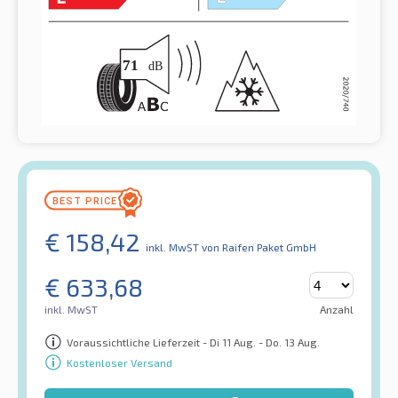
€
158,42
inkl. MwST
von Raifen Paket GmbH
€
633,68
inkl. MwST
Anzahl
Voraussichtliche Lieferzeit - Di 11 Aug. - Do. 13 Aug.
Kostenloser Versand