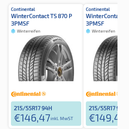
Continental
Continental
WinterContact TS 870 P
WinterContact T
3PMSF
3PMSF
Winterreifen
Winterreifen
215/55R17 94H
215/55R17 98H
€
146,47
€
149,48
inkl. MwST
i