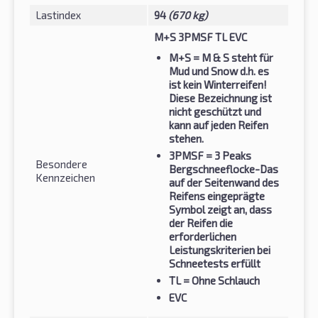
Lastindex
94
(670 kg)
M+S 3PMSF TL EVC
M+S
= M & S steht für
Mud und Snow d.h. es
ist kein Winterreifen!
Diese Bezeichnung ist
nicht geschützt und
kann auf jeden Reifen
stehen.
3PMSF
= 3 Peaks
Besondere
Bergschneeflocke-Das
Kennzeichen
auf der Seitenwand des
Reifens eingeprägte
Symbol zeigt an, dass
der Reifen die
erforderlichen
Leistungskriterien bei
Schneetests erfüllt
TL
= Ohne Schlauch
EVC