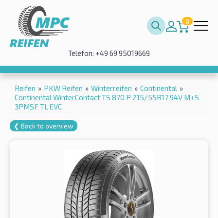
0
Telefon: +49 69 95019669
Reifen
»
PKW Reifen
»
Winterreifen
»
Continental
»
Continental WinterContact TS 870 P 215/55R17 94V M+S
3PMSF TL EVC
❮ Back to overview