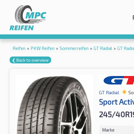
Reifen
»
PKW Reifen
»
Sommerreifen
»
GT Radial
»
GT Radi
❮ Back to overview
GT Radial
So
Sport Acti
245/40R1
Marke