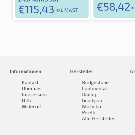
€
58,42
€
115,43
i
inkl. MwST
Informationen
Hersteller
G
Kontakt
Bridgestone
Über uns
Continental
Impressum
Dunlop
Hilfe
Goodyear
Widerruf
Michelin
Pirelli
Alle Hersteller