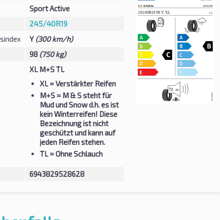
Sport Active
245/40R19
sindex
Y
(300 km/h)
98
(750 kg)
XL M+S TL
XL
= Verstärkter Reifen
M+S
= M & S steht für
Mud und Snow d.h. es ist
kein Winterreifen! Diese
Bezeichnung ist nicht
geschützt und kann auf
jeden Reifen stehen.
TL
= Ohne Schlauch
6943829528628