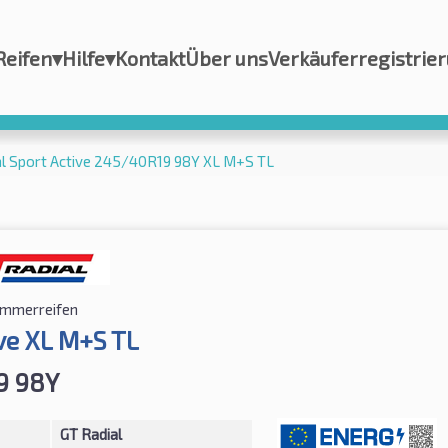
Reifen
▾
Hilfe
▾
Kontakt
Über uns
Verkäuferregistrie
al Sport Active 245/40R19 98Y XL M+S TL
mmerreifen
ve XL M+S TL
9 98Y
GT Radial