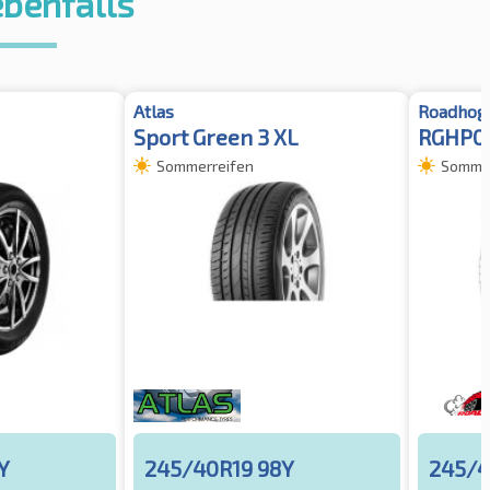
ebenfalls
Atlas
Roadhog
Sport Green 3 XL
RGHP02
Sommerreifen
Sommer
Y
245/40R19 98Y
245/4