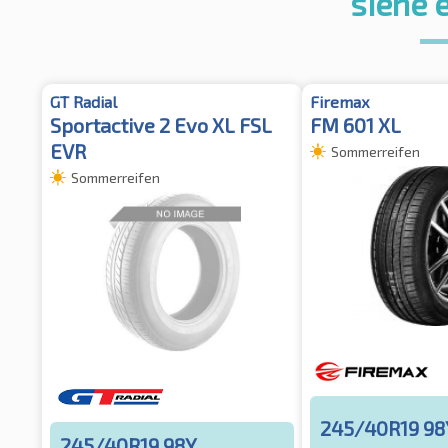
siehe 
GT Radial
Firemax
Sportactive 2 Evo XL FSL
FM 601 XL
EVR
Sommerreifen
Sommerreifen
245/40R19 98
245/40R19 98Y