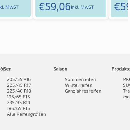
€
59,06
€
5
nkl. MwST
inkl. MwST
rößen
Saison
Produkt
205/55 R16
Sommerreifen
PK
225/45 R17
Winterreifen
SUV
225/40 R18
Ganzjahresreifen
Tra
195/65 R15
mo
235/35 R19
185/65 R15
Alle Reifengrößen