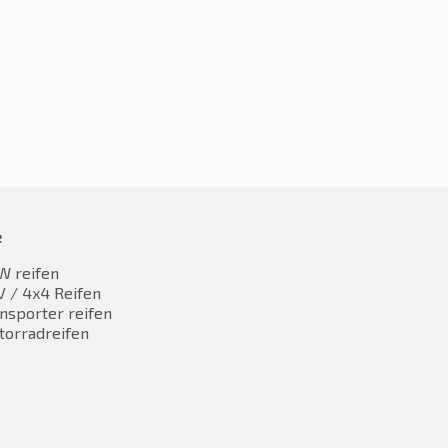
9,86
€
65,60
inkl. MwST
inkl. MwST
e
W reifen
 / 4x4 Reifen
nsporter reifen
torradreifen