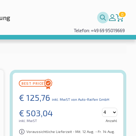
0
rung
Telefon: +49 69 95019669
€
125,76
inkl. MwST
von Auto-Raifen GmbH
€
503,04
inkl. MwST
Anzahl
Voraussichtliche Lieferzeit - Mit. 12 Aug. - Fr. 14 Aug.