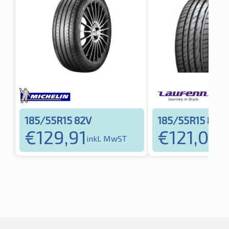
185/55R15 82V
185/55R15 82V
€
129,91
€
121,08
inkl. MwST
in