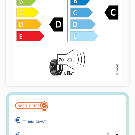
€
-
inkl. MwST