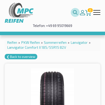
0
Telefon: +49 69 95019669
Reifen
»
PKW Reifen
»
Sommerreifen
»
Lanvigator
»
Lanvigator Comfort II 185/55R15 82V
❮ Back to overview