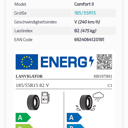
Model
Comfort II
Größe
185/55R15
Geschwindigkeitsindex
V
(240 km/h)
Lastindex
82
(475 kg)
EAN Code
6924064120181