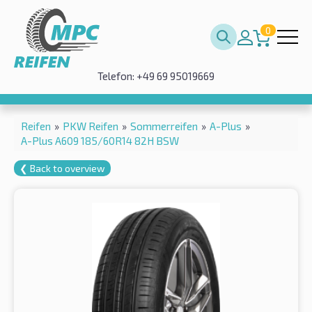
0
Telefon: +49 69 95019669
Reifen
»
PKW Reifen
»
Sommerreifen
»
A-Plus
»
A-Plus A609 185/60R14 82H BSW
❮ Back to overview