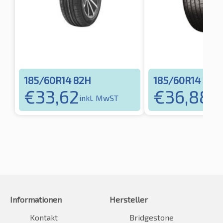
185/60R14 82H
185/60R14 82H
€
33,62
€
36,88
inkl. MwST
ink
Informationen
Hersteller
Kontakt
Bridgestone