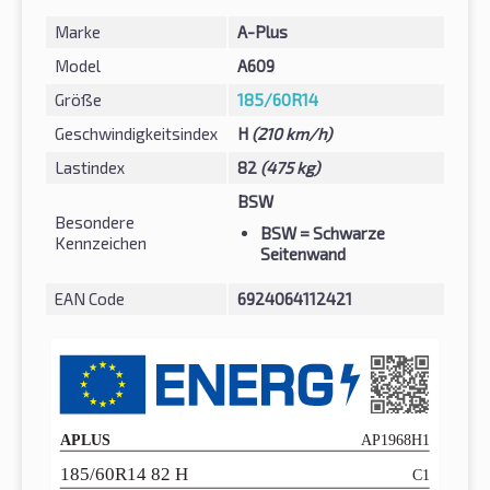
Marke
A-Plus
Model
A609
Größe
185/60R14
Geschwindigkeitsindex
H
(210 km/h)
Lastindex
82
(475 kg)
BSW
Besondere
BSW
= Schwarze
Kennzeichen
Seitenwand
EAN Code
6924064112421