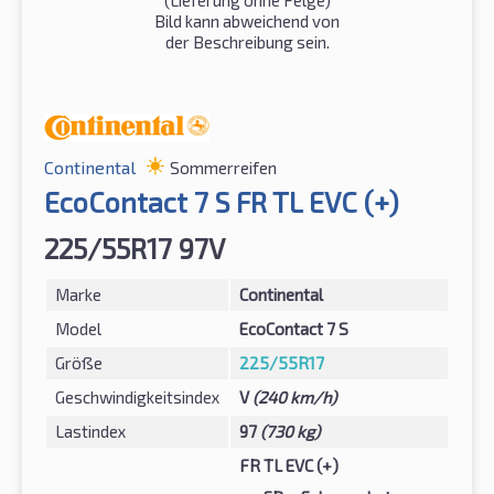
(Lieferung ohne Felge)
Bild kann abweichend von
der Beschreibung sein.
Continental
Sommerreifen
EcoContact 7 S FR TL EVC (+)
225/55R17 97V
Marke
Continental
Model
EcoContact 7 S
Größe
225/55R17
Geschwindigkeitsindex
V
(240 km/h)
Lastindex
97
(730 kg)
FR TL EVC (+)