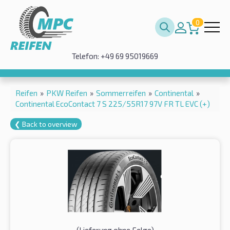
0
Telefon: +49 69 95019669
Reifen
»
PKW Reifen
»
Sommerreifen
»
Continental
»
Continental EcoContact 7 S 225/55R17 97V FR TL EVC (+)
❮ Back to overview