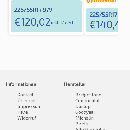
225/55R17 97V
225/55R17 97V
€
120,02
€
140,44
inkl. MwST
i
Informationen
Hersteller
Kontakt
Bridgestone
Über uns
Continental
Impressum
Dunlop
Hilfe
Goodyear
Widerruf
Michelin
Pirelli
Alle Hersteller