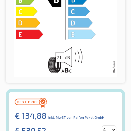
€
134,88
inkl. MwST
von Raifen Paket GmbH
€
539,52