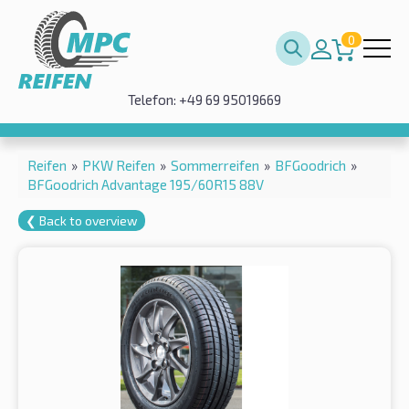
0
Telefon: +49 69 95019669
Reifen
»
PKW Reifen
»
Sommerreifen
»
BFGoodrich
»
BFGoodrich Advantage 195/60R15 88V
❮ Back to overview