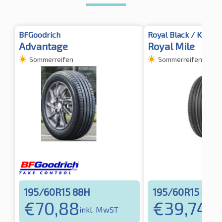
BFGoodrich
Royal Black / Kyoto
Advantage
Royal Mile
Sommerreifen
Sommerreifen
195/60R15 88H
195/60R15 88V
€
70,88
€
39,74
inkl. MwST
ink