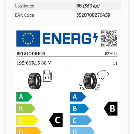
Lastindex
88
(560 kg)
EAN Code
3528708270459