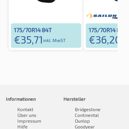
175/70R14 84T
175/70R14 84T
€
35,71
€
36,20
inkl. MwST
ink
Informationen
Hersteller
Kontakt
Bridgestone
Über uns
Continental
Impressum
Dunlop
Hilfe
Goodyear