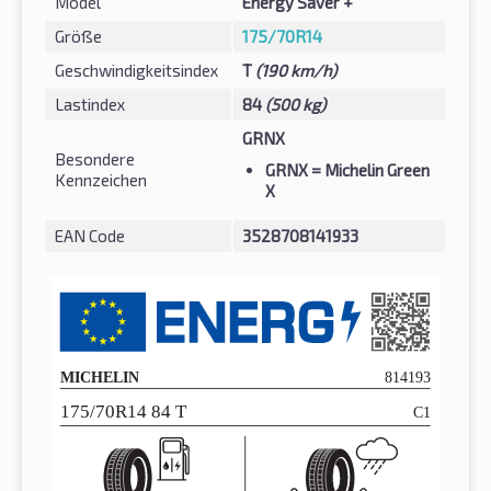
Model
Energy Saver +
Größe
175/70R14
Geschwindigkeitsindex
T
(190 km/h)
Lastindex
84
(500 kg)
GRNX
Besondere
GRNX
= Michelin Green
Kennzeichen
X
EAN Code
3528708141933