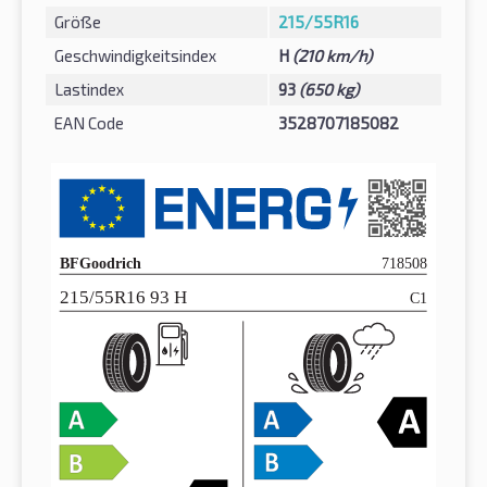
Größe
215/55R16
Geschwindigkeitsindex
H
(210 km/h)
Lastindex
93
(650 kg)
EAN Code
3528707185082