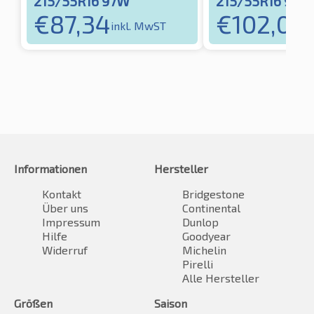
215/55R16 97W
215/55R16 93V
€
87,34
€
102,04
inkl. MwST
i
Informationen
Hersteller
Kontakt
Bridgestone
Über uns
Continental
Impressum
Dunlop
Hilfe
Goodyear
Widerruf
Michelin
Pirelli
Alle Hersteller
Größen
Saison