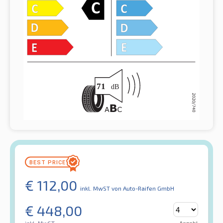
€
112,00
inkl. MwST
von Auto-Raifen GmbH
€
448,00