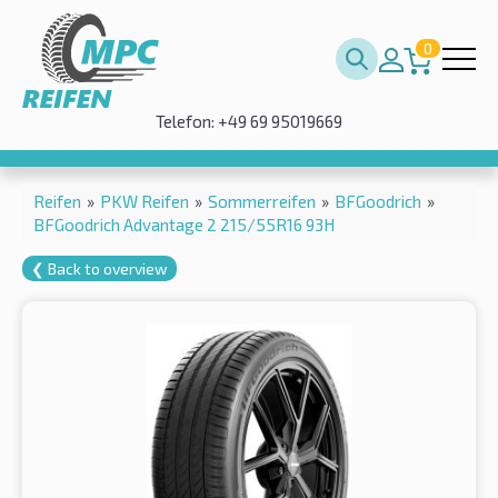
0
Telefon: +49 69 95019669
Reifen
»
PKW Reifen
»
Sommerreifen
»
BFGoodrich
»
BFGoodrich Advantage 2 215/55R16 93H
❮ Back to overview