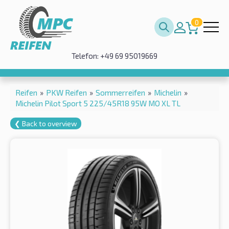
0
Telefon: +49 69 95019669
Reifen
»
PKW Reifen
»
Sommerreifen
»
Michelin
»
Michelin Pilot Sport 5 225/45R18 95W MO XL TL
❮ Back to overview