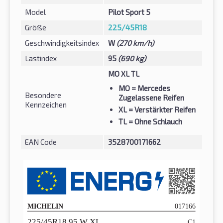
Model
Pilot Sport 5
Größe
225/45R18
Geschwindigkeitsindex
W
(270 km/h)
Lastindex
95
(690 kg)
MO XL TL
MO
= Mercedes
Besondere
Zugelassene Reifen
Kennzeichen
XL
= Verstärkter Reifen
TL
= Ohne Schlauch
EAN Code
3528700171662