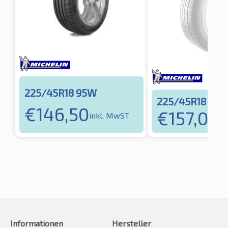
225/45R18 95W
225/45R18 95
€
146,50
€
157,02
inkl. MwST
in
Informationen
Hersteller