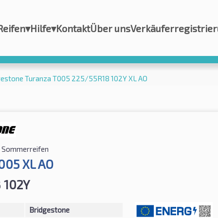
Reifen
▾
Hilfe
▾
Kontakt
Über uns
Verkäuferregistrie
gestone Turanza T005 225/55R18 102Y XL AO
Sommerreifen
005 XL AO
 102Y
Bridgestone