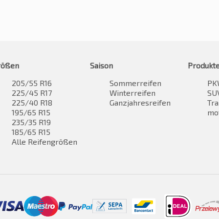
rößen
Saison
Produkt
205/55 R16
Sommerreifen
PK
225/45 R17
Winterreifen
SUV
225/40 R18
Ganzjahresreifen
Tra
195/65 R15
mo
235/35 R19
185/65 R15
Alle Reifengrößen