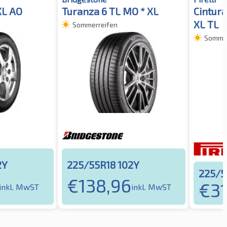
XL AO
Turanza 6 TL MO * XL
Cintura
XL TL
Sommerreifen
Sommer
2Y
225/55R18 102Y
225/5
€
138,96
€
31
inkl. MwST
inkl. MwST