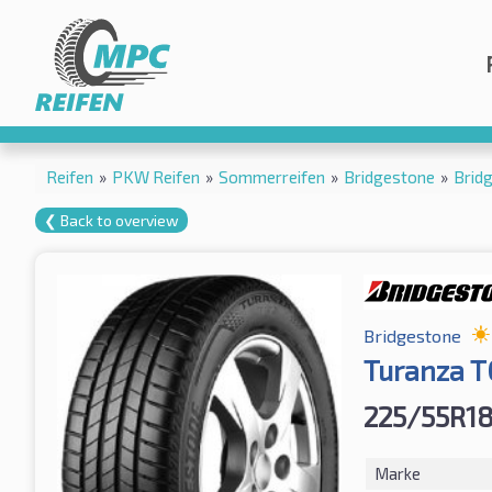
Reifen
»
PKW Reifen
»
Sommerreifen
»
Bridgestone
»
Brid
❮ Back to overview
Bridgestone
Turanza T
225/55R18
Marke