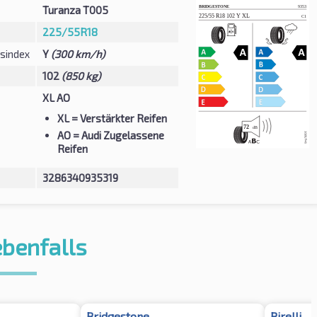
Turanza T005
225/55R18
sindex
Y
(300 km/h)
102
(850 kg)
XL AO
XL
= Verstärkter Reifen
AO
= Audi Zugelassene
Reifen
3286340935319
ebenfalls
Bridgestone
Pirelli