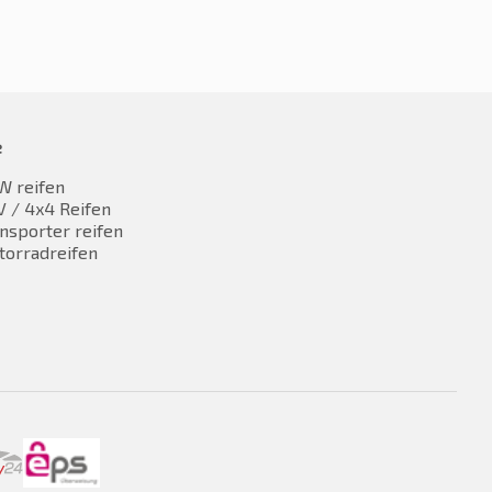
e
W reifen
 / 4x4 Reifen
nsporter reifen
torradreifen