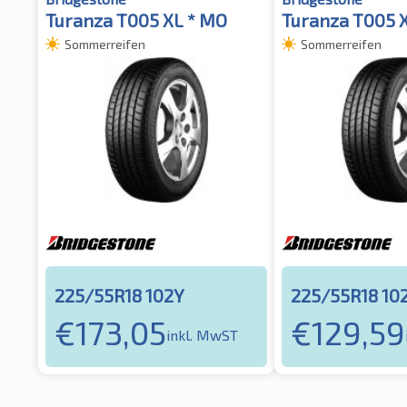
Turanza T005 XL * MO
Turanza T005 
Sommerreifen
Sommerreifen
225/55R18 102Y
225/55R18 10
€
173,05
€
129,59
inkl. MwST