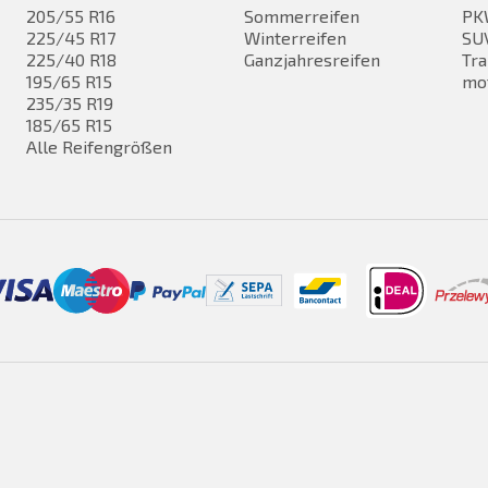
205/55 R16
Sommerreifen
PK
225/45 R17
Winterreifen
SUV
225/40 R18
Ganzjahresreifen
Tra
195/65 R15
mo
235/35 R19
185/65 R15
Alle Reifengrößen