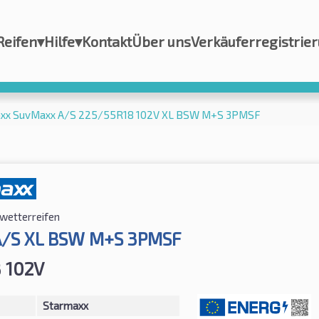
Reifen
▾
Hilfe
▾
Kontakt
Über uns
Verkäuferregistrie
xx SuvMaxx A/S 225/55R18 102V XL BSW M+S 3PMSF
lwetterreifen
A/S XL BSW M+S 3PMSF
 102V
Starmaxx