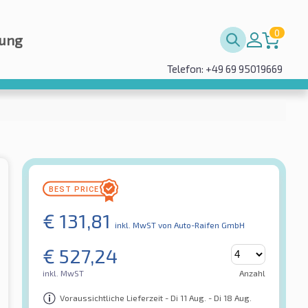
0
rung
Telefon: +49 69 95019669
€
131,81
inkl. MwST
von Auto-Raifen GmbH
€
527,24
inkl. MwST
Anzahl
Voraussichtliche Lieferzeit - Di 11 Aug. - Di 18 Aug.