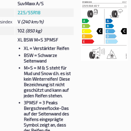
SuvMaxx A/S
225/55R18
sindex
V
(240 km/h)
102
(850 kg)
XL BSW M+S 3PMSF
XL
= Verstärkter Reifen
BSW
= Schwarze
Seitenwand
M+S
= M & S steht für
Mud und Snow d.h. es ist
kein Winterreifen! Diese
Bezeichnung ist nicht
geschützt und kann auf
jeden Reifen stehen.
3PMSF
= 3 Peaks
Bergschneeflocke-Das
auf der Seitenwand des
Reifens eingeprägte
Symbol zeigt an, dass
der Reifen die