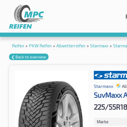
Reifen
»
PKW Reifen
»
Allwetterreifen
»
Starmaxx
»
Starma
❮ Back to overview
Starmaxx
Al
SuvMaxx 
225/55R18
Marke