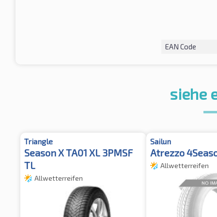
EAN Code
siehe 
Triangle
Sailun
Season X TA01 XL 3PMSF
Atrezzo 4Seaso
TL
Allwetterreifen
Allwetterreifen