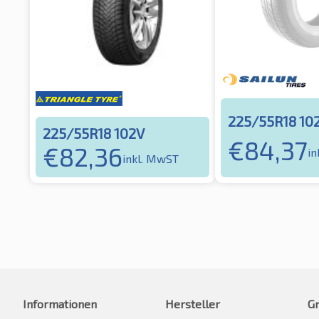
225/55R18 10
225/55R18 102V
€
84,37
€
82,36
in
inkl. MwST
Informationen
Hersteller
G