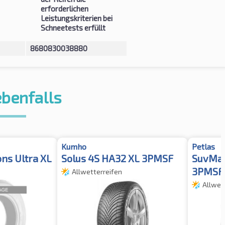
erforderlichen
Leistungskriterien bei
Schneetests erfüllt
8680830038880
ebenfalls
Kumho
Petlas
ns Ultra XL
Solus 4S HA32 XL 3PMSF
SuvMas
3PMSF
Allwetterreifen
Allwet