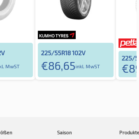
2V
225/55R18 102V
225/5
€
86,65
€
8
kl. MwST
inkl. MwST
rößen
Saison
Produkt