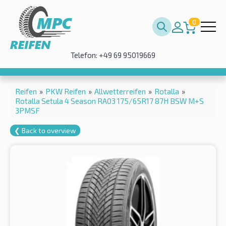
0
Telefon: +49 69 95019669
Reifen
»
PKW Reifen
»
Allwetterreifen
»
Rotalla
»
Rotalla Setula 4 Season RA03 175/65R17 87H BSW M+S
3PMSF
❮ Back to overview