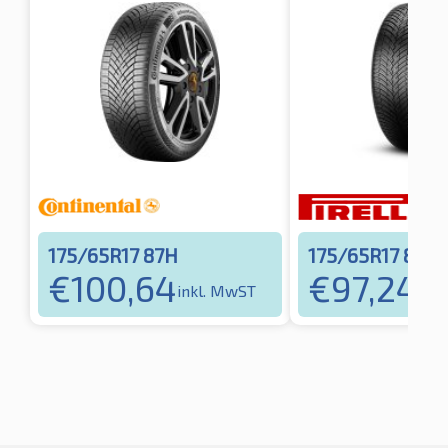
175/65R17 87H
175/65R17 87H
€
100,64
€
97,24
inkl. MwST
ink