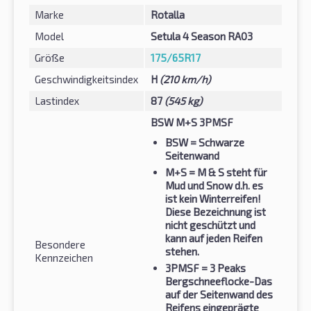
Marke
Rotalla
Model
Setula 4 Season RA03
Größe
175/65R17
Geschwindigkeitsindex
H
(210 km/h)
Lastindex
87
(545 kg)
BSW M+S 3PMSF
BSW
= Schwarze
Seitenwand
M+S
= M & S steht für
Mud und Snow d.h. es
ist kein Winterreifen!
Diese Bezeichnung ist
nicht geschützt und
kann auf jeden Reifen
Besondere
stehen.
Kennzeichen
3PMSF
= 3 Peaks
Bergschneeflocke-Das
auf der Seitenwand des
Reifens eingeprägte