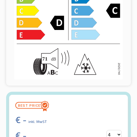
€
-
inkl. MwST
€
-