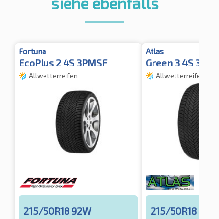
siehe ebenfalls
Fortuna
Atlas
EcoPlus 2 4S 3PMSF
Green 3 4S 3PM
Allwetterreifen
Allwetterreifen
215/50R18 92W
215/50R18 92W