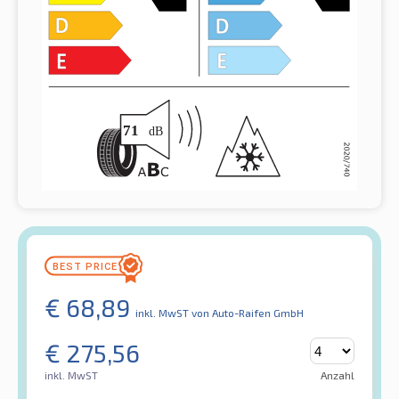
€
68,89
inkl. MwST
von Auto-Raifen GmbH
€
275,56
inkl. MwST
Anzahl