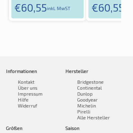
€
60,55
€
60,55
inkl. MwST
ink
Informationen
Hersteller
Kontakt
Bridgestone
Über uns
Continental
Impressum
Dunlop
Hilfe
Goodyear
Widerruf
Michelin
Pirelli
Alle Hersteller
Größen
Saison