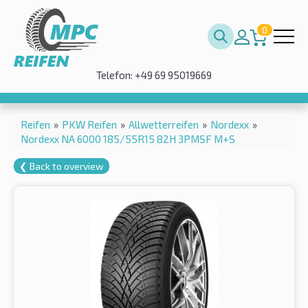
0
Telefon: +49 69 95019669
Reifen
»
PKW Reifen
»
Allwetterreifen
»
Nordexx
»
Nordexx NA 6000 185/55R15 82H 3PMSF M+S
❮ Back to overview