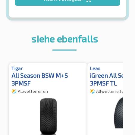
siehe ebenfalls
Tigar
Leao
All Season BSW M+S
iGreen All Seas
3PMSF
3PMSF TL
Allwetterreifen
Allwetterreifen