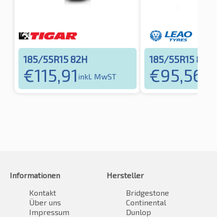
185/55R15 82H
185/55R15 82H
€
115,91
€
95,56
inkl. MwST
ink
Informationen
Hersteller
Kontakt
Bridgestone
Über uns
Continental
Impressum
Dunlop