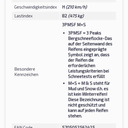
Geschwindigkeitsindex
H
(210 km/h)
Lastindex
82
(475 kg)
3PMSF M+S
3PMSF
= 3 Peaks
Bergschneeflocke-Das
auf der Seitenwand des
Reifens eingeprägte
Symbol zeigt an, dass
der Reifen die
erforderlichen
Besondere
Leistungskriterien bei
Kennzeichen
Schneetests erfüllt
M+S
= M & S steht für
Mud und Snow d.h. es
ist kein Winterreifen!
Diese Bezeichnung ist
nicht geschützt und
kann auf jeden Reifen
stehen.
EAN Code
5705052562425