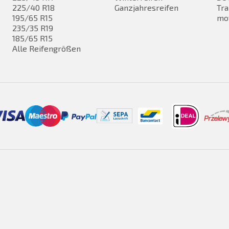
225/40 R18
Ganzjahresreifen
Tra
195/65 R15
mo
235/35 R19
185/65 R15
Alle Reifengrößen