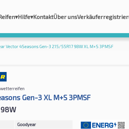
Reifen
▾
Hilfe
▾
Kontakt
Über uns
Verkäuferregistrie
ar Vector 4Seasons Gen-3 215/55R17 98W XL M+S 3PMSF
lwetterreifen
easons Gen-3 XL M+S 3PMSF
7 98W
Goodyear