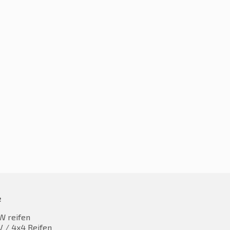
215/55R17 98W
5R17 94T
€
55,01
5,54
inkl. MwST
inkl. MwST
e
W reifen
 / 4x4 Reifen