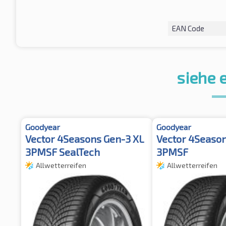
EAN Code
siehe 
Goodyear
Goodyear
Vector 4Seasons Gen-3 XL
Vector 4Season
3PMSF SealTech
3PMSF
Allwetterreifen
Allwetterreifen