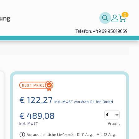
0
rung
Telefon: +49 69 95019669
€
122,27
inkl. MwST
von Auto-Raifen GmbH
€
489,08
inkl. MwST
Anzahl
Voraussichtliche Lieferzeit - Di 11 Aug. - Mit. 12 Aug.