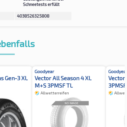
Schneetests erfüllt
4038526325808
ebenfalls
Goodyear
Goodyea
s Gen-3 XL
Vector All Season 4 XL
Vector
M+S 3PMSF TL
3PMSF
Allwetterreifen
Allwet