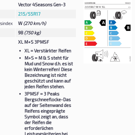
Vector 4Seasons Gen-3
215/55R17
sindex
W
(270 km/h)
98
(750 kg)
XL M+S 3PMSF
XL
= Verstärkter Reifen
M+S
= M & S steht für
Mud und Snow d.h. es ist
kein Winterreifen! Diese
Bezeichnung ist nicht
geschützt und kann auf
jeden Reifen stehen.
3PMSF
= 3 Peaks
Bergschneeflocke-Das
auf der Seitenwand des
Reifens eingeprägte
Symbol zeigt an, dass
der Reifen die
erforderlichen
Leistungskriterien bei