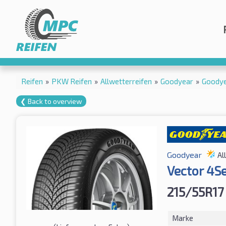
Reifen
»
PKW Reifen
»
Allwetterreifen
»
Goodyear
»
Goodye
❮ Back to overview
Goodyear
Al
Vector 4S
215/55R1
Marke