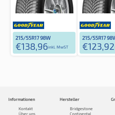
215/55R17 98W
215/55R17 98
€
138,96
€
123,92
inkl. MwST
Informationen
Hersteller
G
Kontakt
Bridgestone
Über uns
Continental