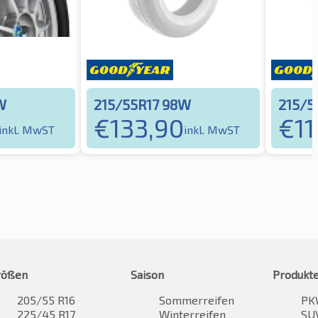
W
215/55R17 98W
215/5
€
133,90
€
11
inkl. MwST
inkl. MwST
rößen
Saison
Produkt
205/55 R16
Sommerreifen
PK
225/45 R17
Winterreifen
SUV