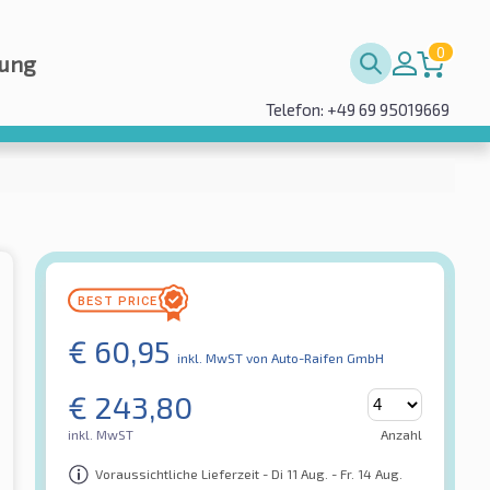
0
rung
Telefon: +49 69 95019669
€
60,95
inkl. MwST
von Auto-Raifen GmbH
€
243,80
inkl. MwST
Anzahl
Voraussichtliche Lieferzeit - Di 11 Aug. - Fr. 14 Aug.