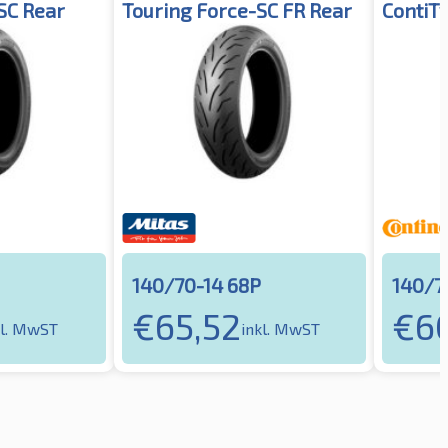
SC Rear
Touring Force-SC FR Rear
ContiT
140/70-14 68P
140/7
€
65,52
€
6
kl. MwST
inkl. MwST