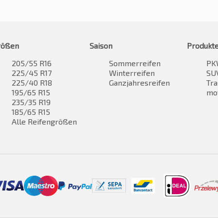
rößen
Saison
Produkt
205/55 R16
Sommerreifen
PK
225/45 R17
Winterreifen
SUV
225/40 R18
Ganzjahresreifen
Tra
195/65 R15
mo
235/35 R19
185/65 R15
Alle Reifengrößen