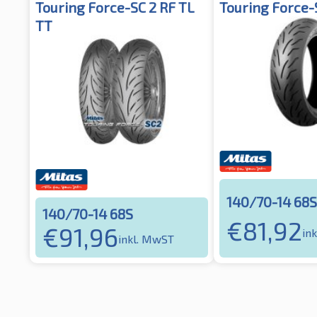
Touring Force-SC 2 RF TL
Touring Force-
TT
140/70-14 68S
140/70-14 68S
€
81,92
€
91,96
in
inkl. MwST