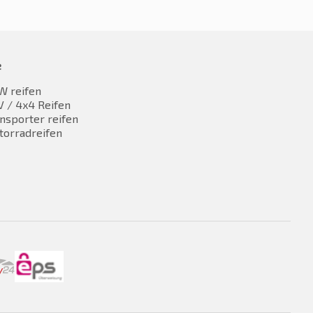
e
W reifen
 / 4x4 Reifen
nsporter reifen
torradreifen