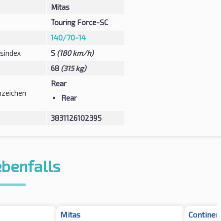
Mitas
Touring Force-SC
140/70-14
sindex
S
(180 km/h)
68
(315 kg)
Rear
zeichen
Rear
3831126102395
ebenfalls
Mitas
Continen