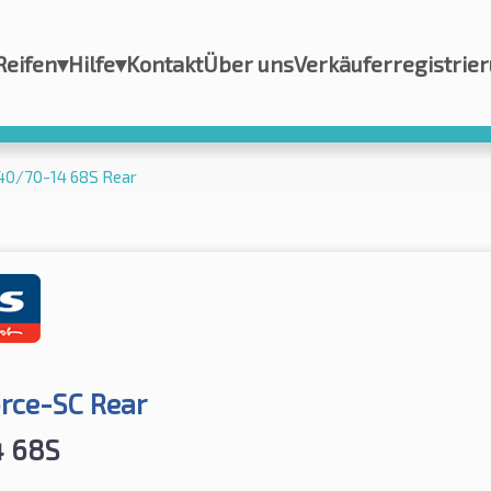
Reifen
▾
Hilfe
▾
Kontakt
Über uns
Verkäuferregistrie
140/70-14 68S Rear
orce-SC Rear
4 68S