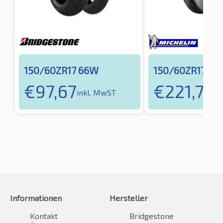
150/60ZR17 66W
150/60ZR17 66
€
97,67
€
221,78
inkl. MwST
in
Informationen
Hersteller
Kontakt
Bridgestone