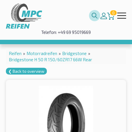
0
Telefon: +49 69 95019669
Reifen
»
Motorradreifen
»
Bridgestone
»
Bridgestone H 50 R 150/60ZR17 66W Rear
❮ Back to overview