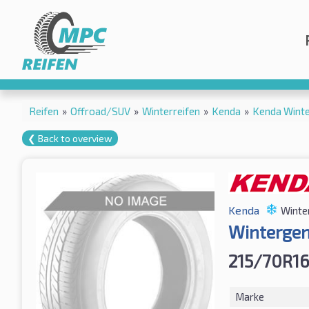
Reifen
»
Offroad/SUV
»
Winterreifen
»
Kenda
»
Kenda Wint
❮ Back to overview
Kenda
Winte
Winterge
215/70R16
Marke