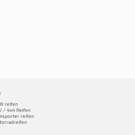
0R16 100H
215/70R16 100H
,61
€
131,77
inkl. MwST
inkl. MwST
e
W reifen
 / 4x4 Reifen
nsporter reifen
torradreifen