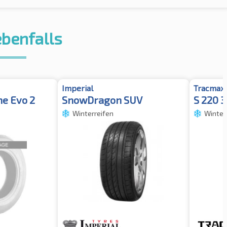
ebenfalls
Imperial
Tracmax
ne Evo 2
SnowDragon SUV
S 220 
Winterreifen
Winter