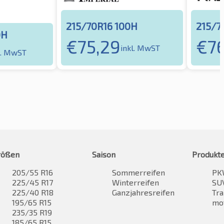
215/70R16 100H
215/7
0H
€
75,29
€
76
inkl. MwST
l. MwST
rößen
Saison
Produkt
205/55 R16
Sommerreifen
PK
225/45 R17
Winterreifen
SUV
225/40 R18
Ganzjahresreifen
Tra
195/65 R15
mo
235/35 R19
185/65 R15