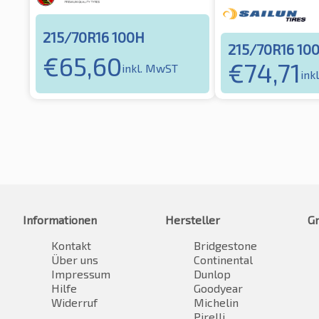
215/70R16 100H
215/70R16 10
€
65,60
€
74,71
inkl. MwST
ink
Informationen
Hersteller
G
Kontakt
Bridgestone
Über uns
Continental
Impressum
Dunlop
Hilfe
Goodyear
Widerruf
Michelin
Pirelli