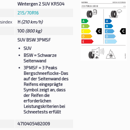
Wintergen 2 SUV KR504
215/70R16
sindex
H
(210 km/h)
100
(800 kg)
SUV BSW 3PMSF
SUV
BSW
= Schwarze
Seitenwand
3PMSF
= 3 Peaks
Bergschneeflocke-Das
auf der Seitenwand des
Reifens eingeprägte
Symbol zeigt an, dass
der Reifen die
erforderlichen
Leistungskriterien bei
Schneetests erfüllt
4710405482009