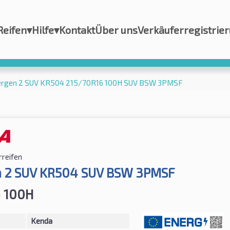
Reifen
▾
Hilfe
▾
Kontakt
Über uns
Verkäuferregistrie
ergen 2 SUV KR504 215/70R16 100H SUV BSW 3PMSF
rreifen
n 2 SUV KR504 SUV BSW 3PMSF
 100H
Kenda