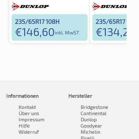
235/65R17 108H
235/65R17 104
€
146,60
€
134,24
inkl. MwST
i
Informationen
Hersteller
Kontakt
Bridgestone
Über uns
Continental
Impressum
Dunlop
Hilfe
Goodyear
Widerruf
Michelin
Pirelli