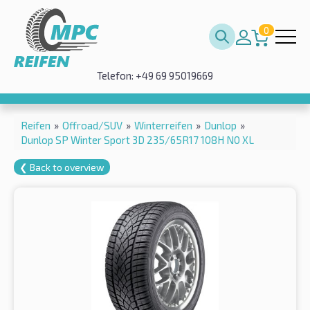
0
Telefon: +49 69 95019669
Reifen
»
Offroad/SUV
»
Winterreifen
»
Dunlop
»
Dunlop SP Winter Sport 3D 235/65R17 108H N0 XL
❮ Back to overview