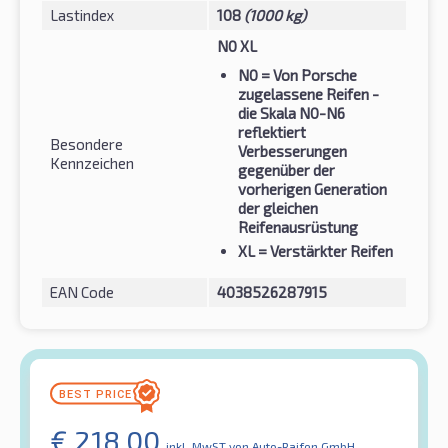
Lastindex
108
(1000 kg)
N0 XL
N0
= Von Porsche
zugelassene Reifen -
die Skala N0-N6
reflektiert
Besondere
Verbesserungen
Kennzeichen
gegenüber der
vorherigen Generation
der gleichen
Reifenausrüstung
XL
= Verstärkter Reifen
EAN Code
4038526287915
€
218,00
inkl. MwST
von Auto-Raifen GmbH