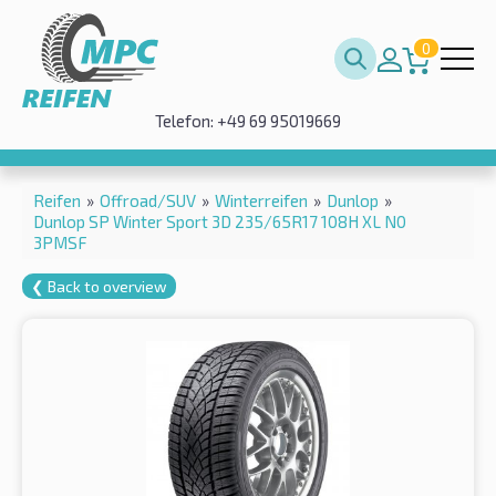
0
Telefon: +49 69 95019669
Reifen
»
Offroad/SUV
»
Winterreifen
»
Dunlop
»
Dunlop SP Winter Sport 3D 235/65R17 108H XL N0
3PMSF
❮ Back to overview