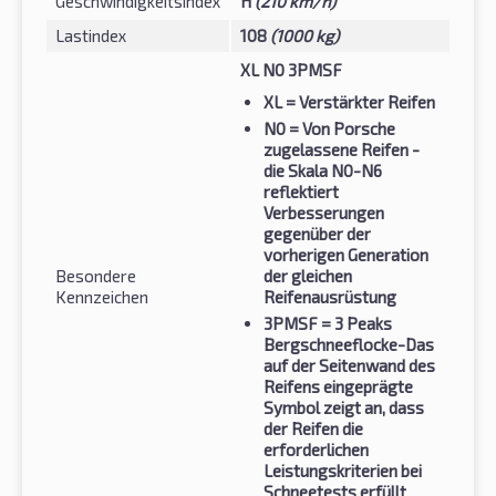
Geschwindigkeitsindex
H
(210 km/h)
Lastindex
108
(1000 kg)
XL N0 3PMSF
XL
= Verstärkter Reifen
N0
= Von Porsche
zugelassene Reifen -
die Skala N0-N6
reflektiert
Verbesserungen
gegenüber der
vorherigen Generation
Besondere
der gleichen
Kennzeichen
Reifenausrüstung
3PMSF
= 3 Peaks
Bergschneeflocke-Das
auf der Seitenwand des
Reifens eingeprägte
Symbol zeigt an, dass
der Reifen die
erforderlichen
Leistungskriterien bei
Schneetests erfüllt