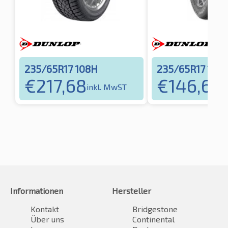
235/65R17 108H
235/65R17 108
€
217,68
€
146,60
inkl. MwST
i
Informationen
Hersteller
Kontakt
Bridgestone
Über uns
Continental