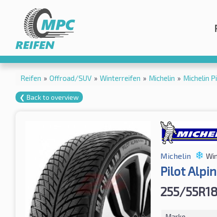
Reifen
»
Offroad/SUV
»
Winterreifen
»
Michelin
»
Michelin P
❮ Back to overview
Michelin
Win
Pilot Alpi
255/55R18
Marke