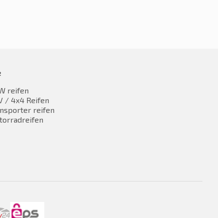
e
W reifen
 / 4x4 Reifen
nsporter reifen
torradreifen