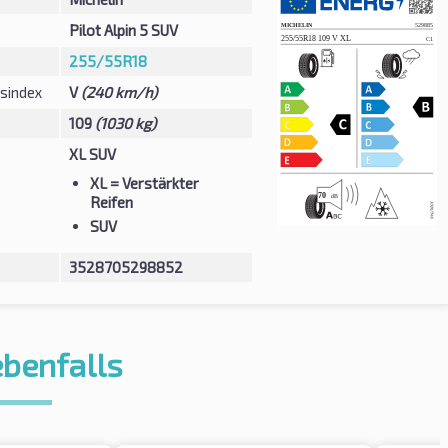
Pilot Alpin 5 SUV
255/55R18
sindex
V
(240 km/h)
109
(1030 kg)
XL SUV
XL
= Verstärkter
Reifen
SUV
3528705298852
ebenfalls