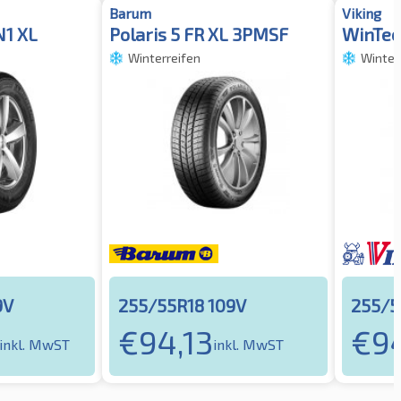
Barum
Viking
N1 XL
Polaris 5 FR XL 3PMSF
WinTec
Winterreifen
Winter
9V
255/55R18 109V
255/5
€
94,13
€
94
inkl. MwST
inkl. MwST