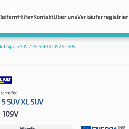
Reifen
▾
Hilfe
▾
Kontakt
Über uns
Verkäuferregistrie
ilot Alpin 5 SUV 255/55R18 109V XL SUV
terreifen
n 5 SUV XL SUV
 109V
Michelin