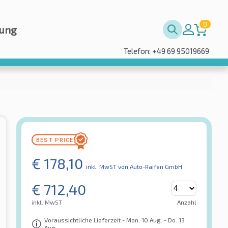
0
rung
Telefon: +49 69 95019669
€
178,10
inkl. MwST
von Auto-Raifen GmbH
€
712,40
inkl. MwST
Anzahl
Voraussichtliche Lieferzeit - Mon. 10 Aug. - Do. 13
Aug.