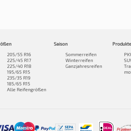
rößen
Saison
Produkt
205/55 R16
Sommerreifen
PK
225/45 R17
Winterreifen
SUV
225/40 R18
Ganzjahresreifen
Tra
195/65 R15
mo
235/35 R19
185/65 R15
Alle Reifengrößen