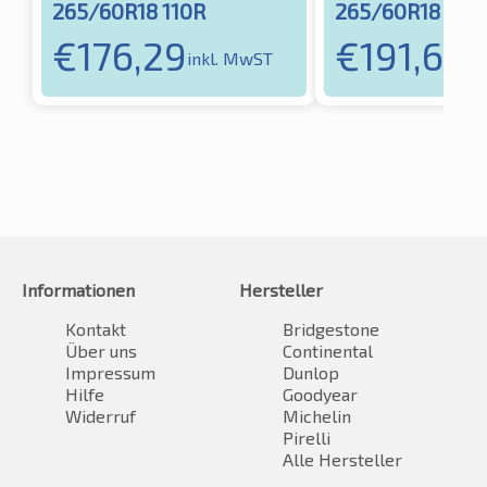
265/60R18 110R
265/60R18 114
€
176,29
€
191,66
inkl. MwST
in
Informationen
Hersteller
Kontakt
Bridgestone
Über uns
Continental
Impressum
Dunlop
Hilfe
Goodyear
Widerruf
Michelin
Pirelli
Alle Hersteller