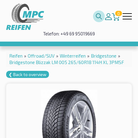
0
Telefon: +49 69 95019669
Reifen
»
Offroad/SUV
»
Winterreifen
»
Bridgestone
»
Bridgestone Blizzak LM 005 265/60R18 114H XL 3PMSF
❮ Back to overview