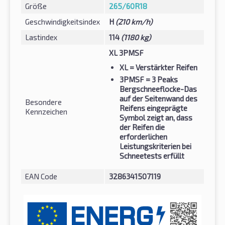
Größe
265/60R18
Geschwindigkeitsindex
H
(210 km/h)
Lastindex
114
(1180 kg)
XL 3PMSF
XL
= Verstärkter Reifen
3PMSF
= 3 Peaks
Bergschneeflocke-Das
auf der Seitenwand des
Besondere
Reifens eingeprägte
Kennzeichen
Symbol zeigt an, dass
der Reifen die
erforderlichen
Leistungskriterien bei
Schneetests erfüllt
EAN Code
3286341507119