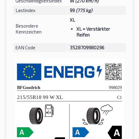
Geschwindigkeitsindex
W
(270 km/h)
Lastindex
99
(775 kg)
XL
Besondere
XL
= Verstärkter
Kennzeichen
Reifen
EAN Code
3528709980296