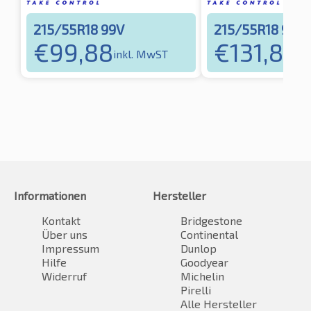
215/55R18 99V
215/55R18 99V
€
99,88
€
131,83
inkl. MwST
in
Informationen
Hersteller
Kontakt
Bridgestone
Über uns
Continental
Impressum
Dunlop
Hilfe
Goodyear
Widerruf
Michelin
Pirelli
Alle Hersteller