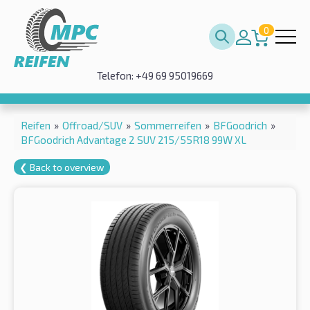
0
Telefon: +49 69 95019669
Reifen
»
Offroad/SUV
»
Sommerreifen
»
BFGoodrich
»
BFGoodrich Advantage 2 SUV 215/55R18 99W XL
❮ Back to overview