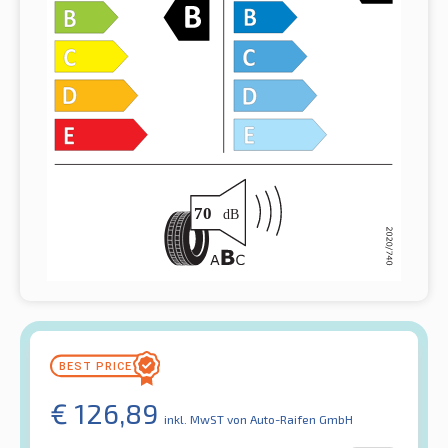
€
126,89
inkl. MwST
von Auto-Raifen GmbH