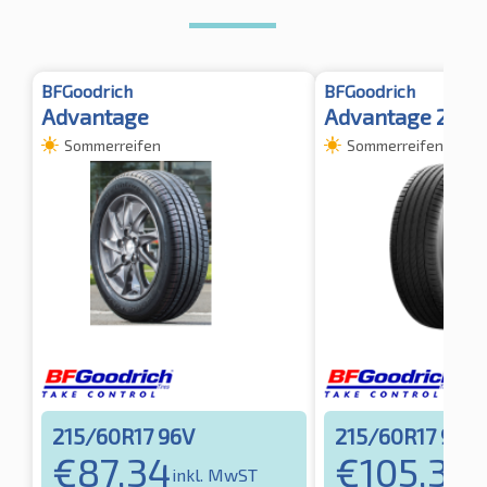
BFGoodrich
BFGoodrich
Advantage
Advantage 2 SU
Sommerreifen
Sommerreifen
215/60R17 96V
215/60R17 96V
€
87,34
€
105,31
inkl. MwST
in