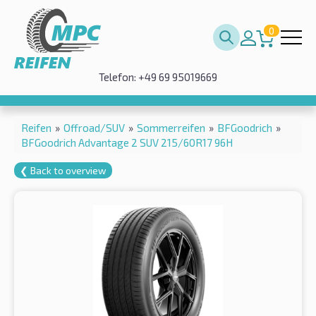
0
Telefon: +49 69 95019669
Reifen
»
Offroad/SUV
»
Sommerreifen
»
BFGoodrich
»
BFGoodrich Advantage 2 SUV 215/60R17 96H
❮ Back to overview