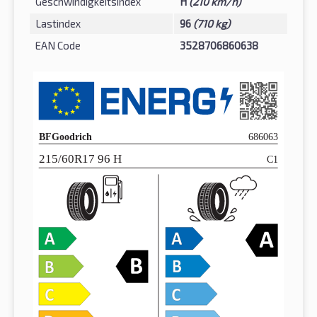
Geschwindigkeitsindex
H
(210 km/h)
Lastindex
96
(710 kg)
EAN Code
3528706860638