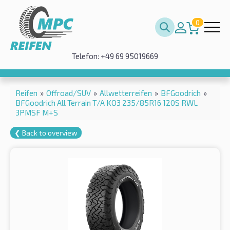
0
Telefon: +49 69 95019669
Reifen
»
Offroad/SUV
»
Allwetterreifen
»
BFGoodrich
»
BFGoodrich All Terrain T/A KO3 235/85R16 120S RWL
3PMSF M+S
❮ Back to overview