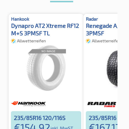
Hankook
Radar
Dynapro AT2 Xtreme RF12
Renegade A/T5 
M+S 3PMSF TL
3PMSF
Allwetterreifen
Allwetterreifen
235/85R16 120/116S
235/85R16 120
€
154,92
€
167,17
inkl. MwST
ink