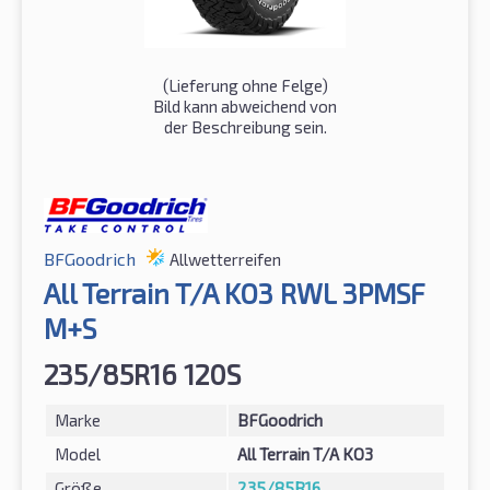
(Lieferung ohne Felge)
Bild kann abweichend von
der Beschreibung sein.
BFGoodrich
Allwetterreifen
All Terrain T/A KO3 RWL 3PMSF
M+S
235/85R16 120S
Marke
BFGoodrich
Model
All Terrain T/A KO3
Größe
235/85R16