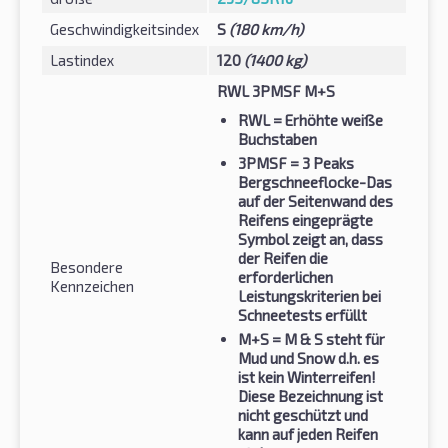
Geschwindigkeitsindex
S
(180 km/h)
Lastindex
120
(1400 kg)
RWL 3PMSF M+S
RWL
= Erhöhte weiße
Buchstaben
3PMSF
= 3 Peaks
Bergschneeflocke-Das
auf der Seitenwand des
Reifens eingeprägte
Symbol zeigt an, dass
der Reifen die
Besondere
erforderlichen
Kennzeichen
Leistungskriterien bei
Schneetests erfüllt
M+S
= M & S steht für
Mud und Snow d.h. es
ist kein Winterreifen!
Diese Bezeichnung ist
nicht geschützt und
kann auf jeden Reifen