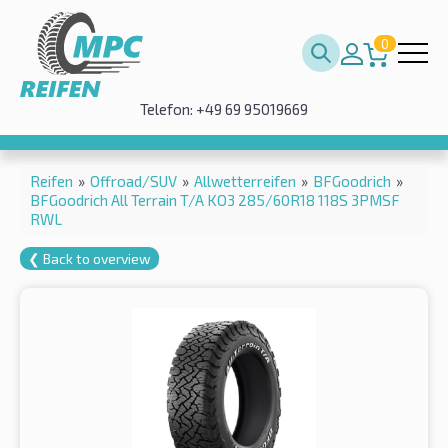
0
Telefon: +49 69 95019669
Reifen
»
Offroad/SUV
»
Allwetterreifen
»
BFGoodrich
»
BFGoodrich All Terrain T/A KO3 285/60R18 118S 3PMSF
RWL
❮ Back to overview