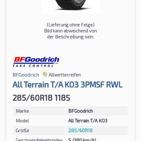
(Lieferung ohne Felge)
Bild kann abweichend von
der Beschreibung sein.
BFGoodrich
Allwetterreifen
All Terrain T/A KO3 3PMSF RWL
285/60R18 118S
Marke
BFGoodrich
Model
All Terrain T/A KO3
Größe
285/60R18
Geschwindigkeitsindex
S
(180 km/h)