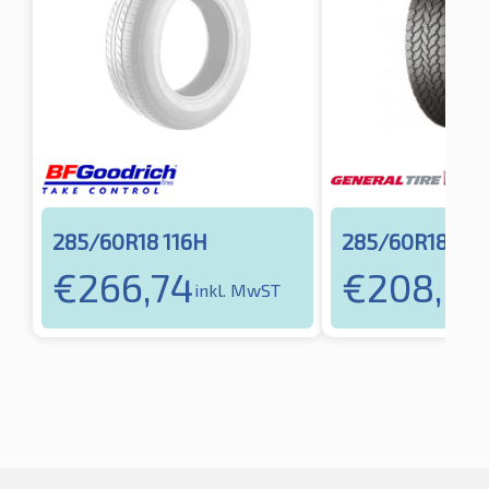
285/60R18 116H
285/60R18 118
€
266,74
€
208,21
inkl. MwST
i