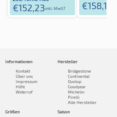
€
158,16
€
152,23
in
inkl. MwST
Informationen
Hersteller
Kontakt
Bridgestone
Über uns
Continental
Impressum
Dunlop
Hilfe
Goodyear
Widerruf
Michelin
Pirelli
Alle Hersteller
Größen
Saison