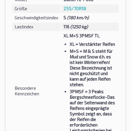
Größe
255/70R18
Geschwindigkeitsindex
S
(180 km/h)
Lastindex
116
(1250 kg)
XL M+S 3PMSF TL
XL
= Verstärkter Reifen
M+S
= M & S steht für
Mud und Snow d.h. es
ist kein Winterreifen!
Diese Bezeichnung ist
nicht geschützt und
kann auf jeden Reifen
stehen.
Besondere
3PMSF
= 3 Peaks
Kennzeichen
Bergschneeflocke-Das
auf der Seitenwand des
Reifens eingeprägte
Symbol zeigt an, dass
der Reifen die
erforderlichen
Leistungskriterien bei