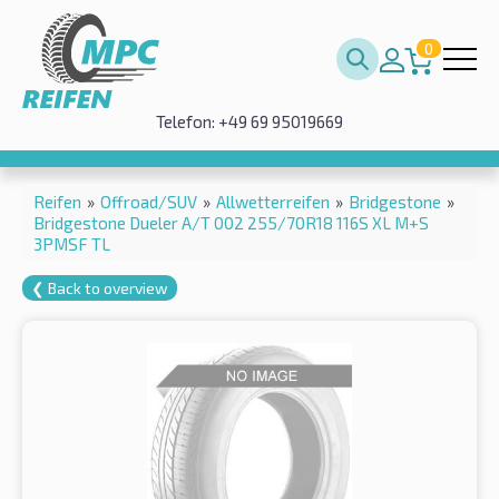
0
Telefon: +49 69 95019669
Reifen
»
Offroad/SUV
»
Allwetterreifen
»
Bridgestone
»
Bridgestone Dueler A/T 002 255/70R18 116S XL M+S
3PMSF TL
❮ Back to overview